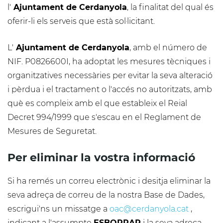
l'
Ajuntament de Cerdanyola
, la finalitat del qual és
oferir-li els serveis que està sol·licitant.
L'
Ajuntament de Cerdanyola
, amb el número de
NIF. P0826600I, ha adoptat les mesures tècniques i
organitzatives necessàries per evitar la seva alteració
i pèrdua i el tractament o l'accés no autoritzats, amb
què es compleix amb el que estableix el Reial
Decret 994/1999 que s'escau en el Reglament de
Mesures de Seguretat.
Per eliminar la vostra informació
Si ha remés un correu electrònic i desitja eliminar la
seva adreça de correu de la nostra Base de Dades,
escrigui'ns un missatge a
oac@cerdanyola.cat
,
indicant a l'assumpte
ESBORRAR
i la seva adreça