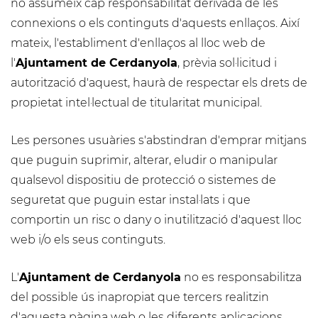
no assumeix cap responsabilitat derivada de les
connexions o els continguts d'aquests enllaços. Així
mateix, l'establiment d'enllaços al lloc web de
l'
Ajuntament de Cerdanyola
, prèvia sol·licitud i
autorització d'aquest, haurà de respectar els drets de
propietat intel·lectual de titularitat municipal.
Les persones usuàries s'abstindran d'emprar mitjans
que puguin suprimir, alterar, eludir o manipular
qualsevol dispositiu de protecció o sistemes de
seguretat que puguin estar instal·lats i que
comportin un risc o dany o inutilització d'aquest lloc
web i/o els seus continguts.
L'
Ajuntament de Cerdanyola
no es responsabilitza
del possible ús inapropiat que tercers realitzin
d'aquesta pàgina web o les diferents aplicacions