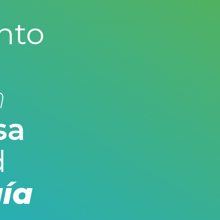
nto
n
sa
d
ía