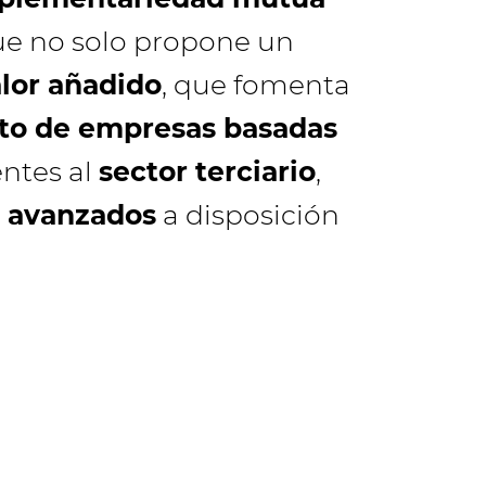
ue no solo propone un
alor añadido
, que fomenta
nto de empresas basadas
entes al
sector terciario
,
os avanzados
a disposición