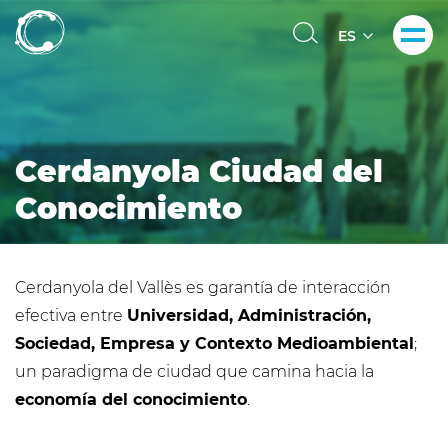
Pasar
al
Select
contenido
your
principal
language
Cerdanyola Ciudad del
Conocimiento
Cerdanyola del Vallès es garantía de interacción
efectiva entre
Universidad, Administración,
Sociedad, Empresa y Contexto Medioambiental
;
un paradigma de ciudad que camina hacia la
economía del conocimiento
.