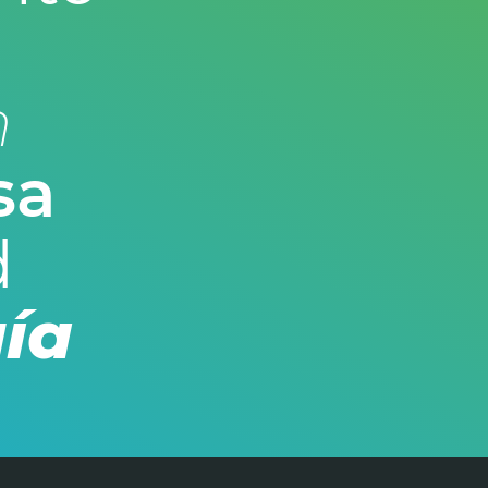
n
sa
d
ía