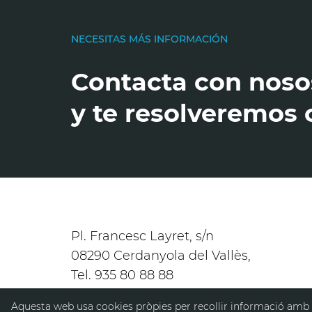
NECESITAS MÁS INFORMACIÓN
Contacta con noso
y te resolveremos 
Pl. Francesc Layret, s/n
08290 Cerdanyola del Vallès,
Tel. 935 80 88 88
contacte@contacte.com
Aquesta web usa cookies pròpies per recollir informació amb la 