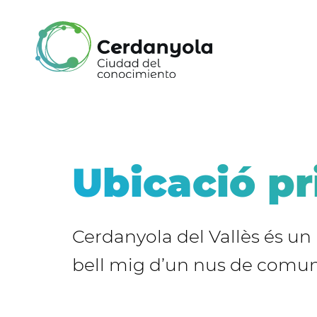
Pasar
al
contenido
principal
Ubicació pr
Cerdanyola del Vallès és un
bell mig d’un nus de comun