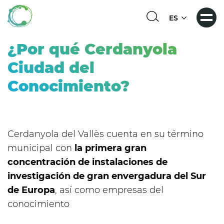
Pasar
al
Select
contenido
your
principal
language
¿Por qué Cerdanyola
Ciudad del
Conocimiento?
Cerdanyola del Vallès cuenta en su término
municipal con
la primera gran
concentración de instalaciones de
investigación de gran envergadura del Sur
de Europa
, así como empresas del
conocimiento