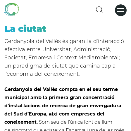
Pasar
al
contenido
principal
La ciutat
Cerdanyola del Vallès és garantia d’interacció
efectiva entre Universitat, Administració,
Societat, Empresa i Context Mediambiental;
un paradigma de ciutat que camina cap a
l’economia del coneixement.
Cerdanyola del Vallès compta en el seu terme
municipal amb la primera gran concentració
d’instal·lacions de recerca de gran envergadura
del Sud d’Europa, així com empreses del
coneixement.
Som seu de l'única font de llum
de sincrotró que existeix a Espanya i una de les més