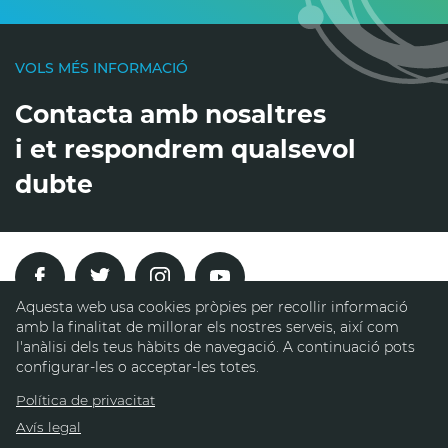
VOLS MÉS INFORMACIÓ
Contacta amb nosaltres
i et respondrem qualsevol
dubte
Aquesta web usa cookies pròpies per recollir informació
amb la finalitat de millorar els nostres serveis, així com
Pl. Francesc Layret, s/n
l'anàlisi dels teus hàbits de navegació. A continuació pots
08290 Cerdanyola del Vallès,
configurar-les o acceptar-les totes.
Tel. 935 80 88 88
Política de privacitat
contacte@contacte.com
Avís legal
Avís legal
Política de privacitat